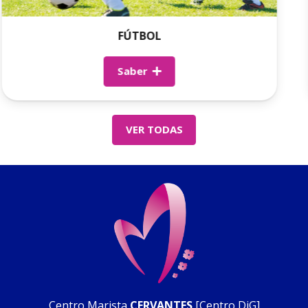
FÚTBOL
Saber
VER TODAS
Centro Marista
CERVANTES
[Centro DiG]